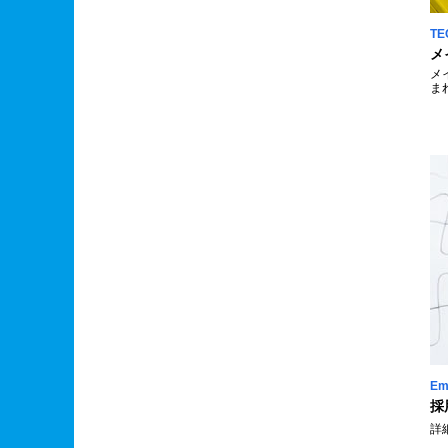
TE
メ
メ
ま
Em
採
詳