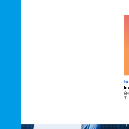
In
In
会
す